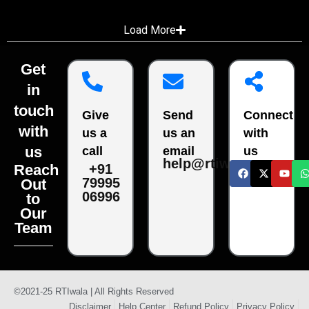
Load More
Get
in
touch
Give
Send
Connect
with
us a
us an
with
us
call
email
us
help@rtiwala.com
Reach
+91
79995
Out
06996
to
Our
Team
©2021-25 RTIwala | All Rights Reserved
Disclaimer
Help Center
Refund Policy
Privacy Policy