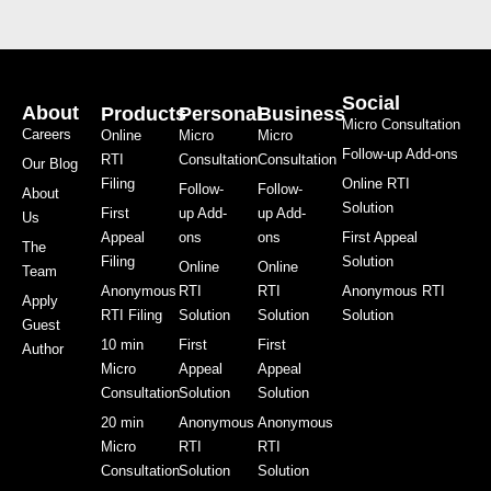
Social
About
Products
Personal
Business
Micro Consultation
Careers
Online
Micro
Micro
Follow-up Add-ons
RTI
Consultation
Consultation
Our Blog
Filing
Online RTI
Follow-
Follow-
About
Solution
First
up Add-
up Add-
Us
Appeal
ons
ons
First Appeal
The
Filing
Solution
Online
Online
Team
Anonymous
RTI
RTI
Anonymous RTI
Apply
RTI Filing
Solution
Solution
Solution
Guest
10 min
First
First
Author
Micro
Appeal
Appeal
Consultation
Solution
Solution
20 min
Anonymous
Anonymous
Micro
RTI
RTI
Consultation
Solution
Solution