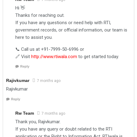
Hi 👋
Thanks for reaching out.
If you have any questions or need help with RTI,
government records, or official information, our team is
here to assist you.
📞 Call us at +91-7999-50-6996 or
🔗 Visit
http://www.rtiwala.com
to get started today.
Reply
Rajivkumar
7 months ago
Rajivkumar
Reply
Rw Team
7 months ago
Thank you, Rajivkumar.
If you have any query or doubt related to the RTI
application or the Right to Information Act, RTIwala is