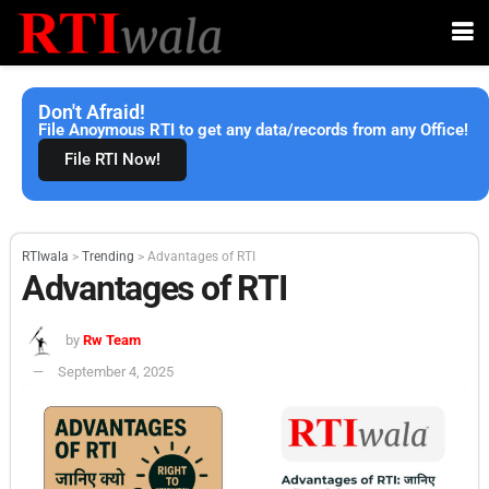
Don't Afraid!
File Anoymous RTI to get any data/records from any Office!
File RTI Now!
RTIwala
>
Trending
>
Advantages of RTI
Advantages of RTI
by
Rw Team
September 4, 2025