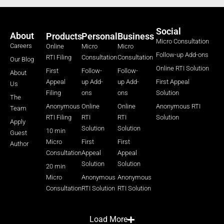
Social
About
Products
Personal
Business
Micro Consultation
Careers
Online
Micro
Micro
Follow-up Add-ons
RTI Filing
Consultation
Consultation
Our Blog
Online RTI Solution
First
Follow-
Follow-
About
Appeal
up Add-
up Add-
First Appeal
Us
Filing
ons
ons
Solution
The
Anonymous
Online
Online
Anonymous RTI
Team
RTI Filing
RTI
RTI
Solution
Apply
Solution
Solution
10 min
Guest
Micro
First
First
Author
Consultation
Appeal
Appeal
Solution
Solution
20 min
Micro
Anonymous
Anonymous
Consultation
RTI Solution
RTI Solution
Load More