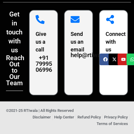
Get
in
touch
Give
Send
Connect
with
us a
us an
with
us
call
email
us
help@rtiwala.com
+91
Reach
79995
Out
06996
to
Our
Team
©2021-25 RTIwala | All Rights Reserved
Disclaimer
Help Center
Refund Policy
Privacy Policy
Terms of Services