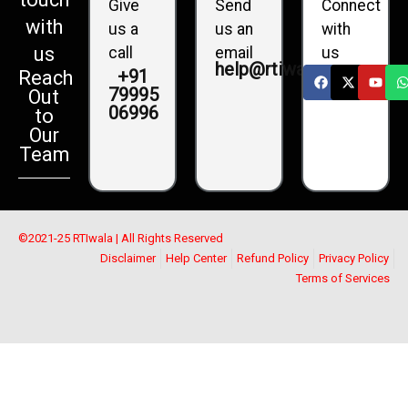
Give
Send
Connect
with
us a
us an
with
us
call
email
us
help@rtiwala.com
+91
Reach
79995
Out
06996
to
Our
Team
©2021-25 RTIwala | All Rights Reserved
Disclaimer
Help Center
Refund Policy
Privacy Policy
Terms of Services