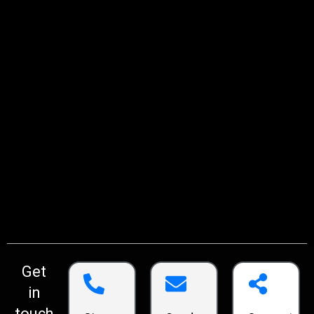
Get
in
touch