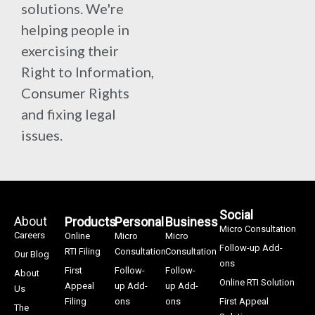
solutions. We're
helping people in
exercising their
Right to Information,
Consumer Rights
and fixing legal
issues.
Social
About
Products
Personal
Business
Micro Consultation
Careers
Online
Micro
Micro
Follow-up Add-
RTI Filing
Consultation
Consultation
Our Blog
ons
First
Follow-
Follow-
About
Online RTI Solution
Appeal
up Add-
up Add-
Us
Filing
ons
ons
First Appeal
The