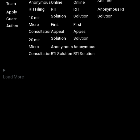
Solution
Anonymous
Online
Online
Team
RTI Filing
RTI
RTI
Anonymous RTI
Apply
Solution
Solution
Solution
10 min
Guest
Micro
First
First
Author
Consultation
Appeal
Appeal
Solution
Solution
20 min
Micro
Anonymous
Anonymous
Consultation
RTI Solution
RTI Solution
Load More