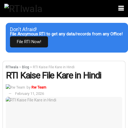
Don't Afraid!
File Anoymous RTI to get any data/records from any Office!
File RTI Now!
RTIwala
>
Blog
>
RTI Kaise File Kare in Hindi
RTI Kaise File Kare in Hindi
by
Rw Team
February 11, 2026