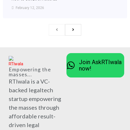
February 12, 2026
Join AskRTIwala
now!
Empowering the
masses...
RTIwala is a VC-
backed legaltech
startup empowering
the masses through
affordable result-
driven legal