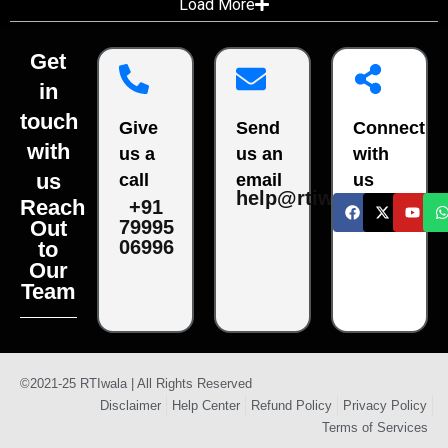
Load More
Get
in
touch
Give
Send
Connect
with
us a
us an
with
us
call
email
us
help@rtiwala.com
Reach
+91
79995
Out
06996
to
Our
Team
©2021-25 RTIwala | All Rights Reserved
Disclaimer
Help Center
Refund Policy
Privacy Policy
Terms of Services