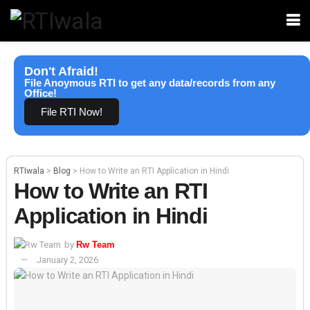
Don't Afraid!
File Anoymous RTI to get any data/records from any
Office!
File RTI Now!
RTIwala
>
Blog
>
How to Write an RTI Application in Hindi
How to Write an RTI
Application in Hindi
by
Rw Team
January 2, 2026