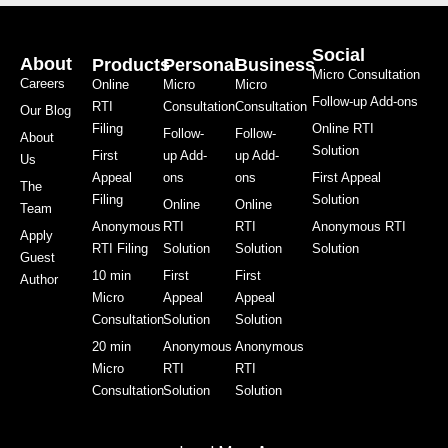
Social
About
Products
Personal
Business
Micro Consultation
Careers
Online
Micro
Micro
Follow-up Add-ons
RTI
Consultation
Consultation
Our Blog
Filing
Online RTI
Follow-
Follow-
About
Solution
First
up Add-
up Add-
Us
Appeal
ons
ons
First Appeal
The
Filing
Solution
Online
Online
Team
Anonymous
RTI
RTI
Anonymous RTI
Apply
RTI Filing
Solution
Solution
Solution
Guest
10 min
First
First
Author
Micro
Appeal
Appeal
Consultation
Solution
Solution
20 min
Anonymous
Anonymous
Micro
RTI
RTI
Consultation
Solution
Solution