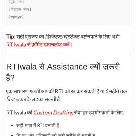
[पूरा पता]  

[मोबाइल नंबर]  

Tip:
सही प्रारूप का
डिजिटल/प्रिंटेबल वर्शन
पाने के लिए अभी
RTIwala से फ़ॉर्मेट डाउनलोड करें
।
RTIwala से Assistance क्यों ज़रूरी
है?
एक साधारण गलती आपकी RTI को रद्द कर सकती है या 6 महीने तक
बिना जवाब
के लटका सकती है।
RTIwala की
Custom Drafting
सेवा हर उपयोगकर्ता के लिए:
सही भाषा में RTI बनाती है
विभाग और अधिकारी को सही तरीके से चुनती है