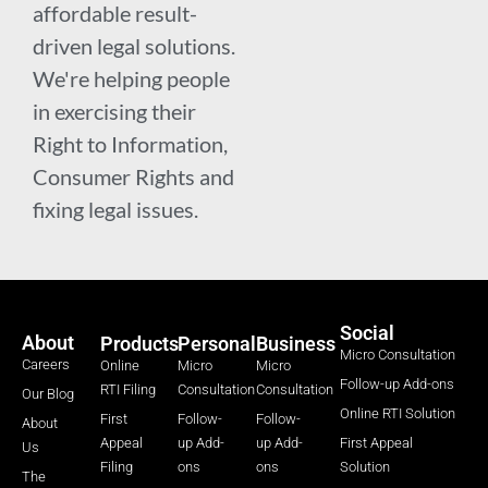
affordable result-
driven legal solutions.
We're helping people
in exercising their
Right to Information,
Consumer Rights and
fixing legal issues.
Social
About
Products
Personal
Business
Micro Consultation
Careers
Online
Micro
Micro
Follow-up Add-ons
RTI Filing
Consultation
Consultation
Our Blog
Online RTI Solution
First
Follow-
Follow-
About
Appeal
up Add-
up Add-
First Appeal
Us
Filing
ons
ons
Solution
The