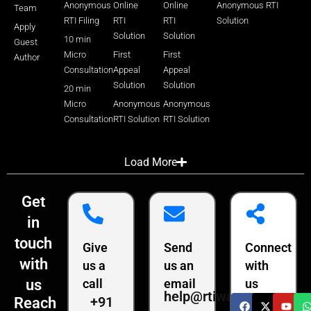
Anonymous
Online
Online
Anonymous RTI
Team
RTI Filing
RTI
RTI
Solution
Apply
Solution
Solution
10 min
Guest
Micro
First
First
Author
Consultation
Appeal
Appeal
Solution
Solution
20 min
Micro
Anonymous
Anonymous
Consultation
RTI Solution
RTI Solution
Load More
Get
in
touch
Give
Send
Connect
with
us a
us an
with
us
call
email
us
help@rtiwala.com
+91
Reach