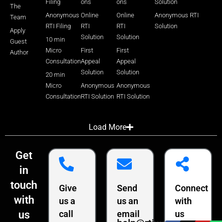
Filing
ons
ons
Solution
The
Anonymous
Online
Online
Anonymous RTI
Team
RTI Filing
RTI
RTI
Solution
Apply
Solution
Solution
10 min
Guest
Micro
First
First
Author
Consultation
Appeal
Appeal
Solution
Solution
20 min
Micro
Anonymous
Anonymous
Consultation
RTI Solution
RTI Solution
Load More
Get
in
touch
Give
Send
Connect
with
us a
us an
with
us
call
email
us