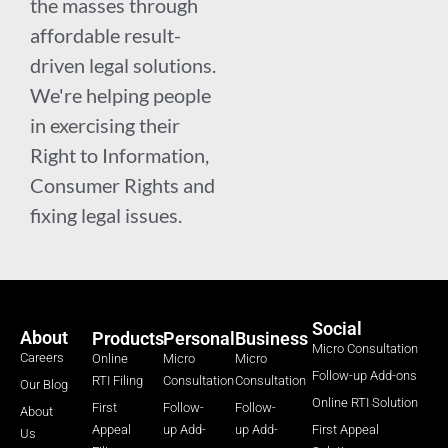
the masses through
affordable result-
driven legal solutions.
We're helping people
in exercising their
Right to Information,
Consumer Rights and
fixing legal issues.
Social
About
Products
Personal
Business
Micro Consultation
Careers
Online
Micro
Micro
Follow-up Add-ons
RTI Filing
Consultation
Consultation
Our Blog
Online RTI Solution
First
Follow-
Follow-
About
Appeal
up Add-
up Add-
First Appeal
Us