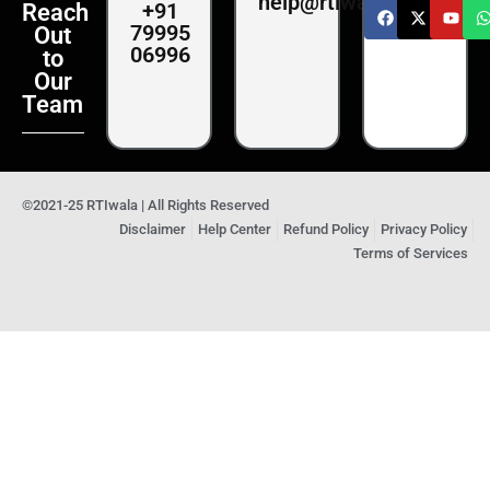
help@rtiwala.com
+91
Reach
79995
Out
06996
to
Our
Team
©2021-25 RTIwala | All Rights Reserved
Disclaimer
Help Center
Refund Policy
Privacy Policy
Terms of Services